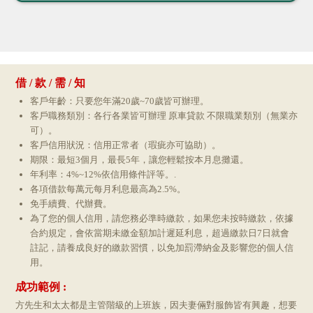
借 / 款 / 需 / 知
客戶年齡：只要您年滿20歲~70歲皆可辦理。
客戶職務類別：各行各業皆可辦理 原車貸款 不限職業類別（無業亦
可）。
客戶信用狀況：信用正常者（瑕疵亦可協助）。
期限：最短3個月，最長5年，讓您輕鬆按本月息攤還。
年利率：4%~12%依信用條件評等。.
各項借款每萬元每月利息最高為2.5%。
免手續費、代辦費。
為了您的個人信用，請您務必準時繳款，如果您未按時繳款，依據
合約規定，會依當期未繳金額加計遲延利息，超過繳款日7日就會
註記，請養成良好的繳款習慣，以免加罰滯納金及影響您的個人信
用。
成功範例 :
方先生和太太都是主管階級的上班族，因夫妻倆對服飾皆有興趣，想要