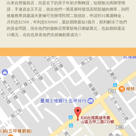
出來自營服裝店，但是名下的房子年初才剛轉貸，短期無法再辦理增
貸，手邊資金又不足，就在他們一籌莫展時發現高明當舖的傳單，詢問
後服務專員建議夫妻倆可先辦理民間二胎借款，申請到10萬週轉金，
月利息$2500，年利息$30000，還款期限最短3個月，順利解決了他們
的資金問題，現在他們的服飾店營業額每日都破萬元，也如期歸還這
10萬元，在此也恭喜他們夫婦倆創業成功！