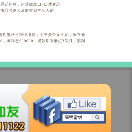
遲延利息，超過繳款日7日就會註
免加罰滯納金及影響您的個人信
短期無法再辦理增貸，手邊資金又不足，就在他
，年利息$30000，還款期限最短3個月，順利
！