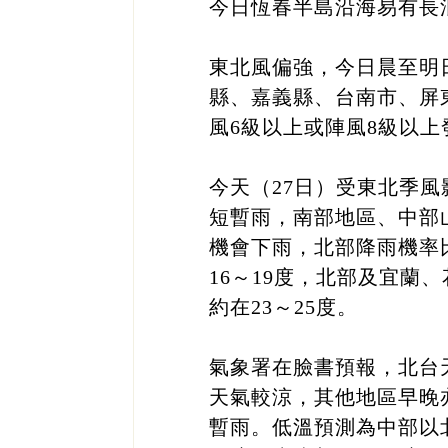
今日恆春半島沿海易有長
東北風偏強，今日晨至明
縣、嘉義縣、台南市、屏
風6級以上或陣風8級以
今天（27日）受東北季
短暫雨，南部地區、中部
機會下雨，北部降雨機率
16～19度，北部及宜蘭
約在23～25度。
氣象署在臉書預報，北台
天氣較涼，其他地區早晚
暫雨。低溫預測為中部以北