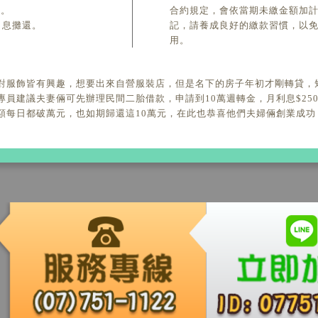
）。
合約規定，會依當期未繳金額加計
月息攤還。
記，請養成良好的繳款習慣，以
用。
對服飾皆有興趣，想要出來自營服裝店，但是名下的房子年初才剛轉貸，
建議夫妻倆可先辦理民間二胎借款，申請到10萬週轉金，月利息$2500
額每日都破萬元，也如期歸還這10萬元，在此也恭喜他們夫婦倆創業成功