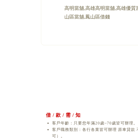
高明當舖,高雄高明當舖,高雄優質
山區當舖,鳳山區借錢
借 / 款 / 需 / 知
客戶年齡：只要您年滿20歲~70歲皆可辦理。
客戶職務類別：各行各業皆可辦理 原車貸款
可）。