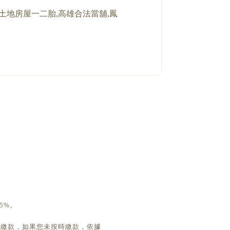
,土地房屋一二胎,高雄合法當舖,鳳
5%。
時繳款，如果您未按時繳款，依據