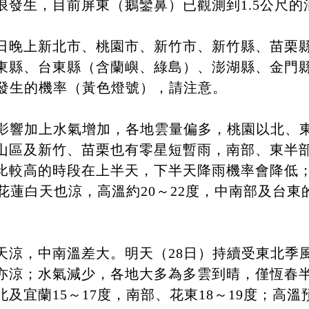
浪發生，目前屏東（鵝鑾鼻）已觀測到1.5公尺的
日晚上新北市、桃園市、新竹市、新竹縣、苗栗
東縣、台東縣（含蘭嶼、綠島）、澎湖縣、金門
上發生的機率（黃色燈號），請注意。
風影響加上水氣增加，各地雲量偏多，桃園以北、
山區及新竹、苗栗也有零星短暫雨，南部、東半
比較高的時段在上半天，下半天降雨機率會降低
、花蓮白天也涼，高溫約20～22度，中南部及台
天涼，中南溫差大。明天（28日）持續受東北季
亦涼；水氣減少，各地大多為多雲到晴，僅恆春
及宜蘭15～17度，南部、花東18～19度；高溫