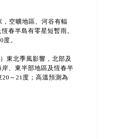
涼，空曠地區、河谷有輻
及恆春半島有零星短暫雨。
30度。
3日）東北季風影響，北部及
海岸、東半部地區及恆春半
20～21度；高溫預測為