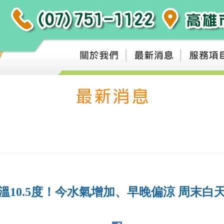
溫10.5度！今水氣增加、早晚偏涼 周末白