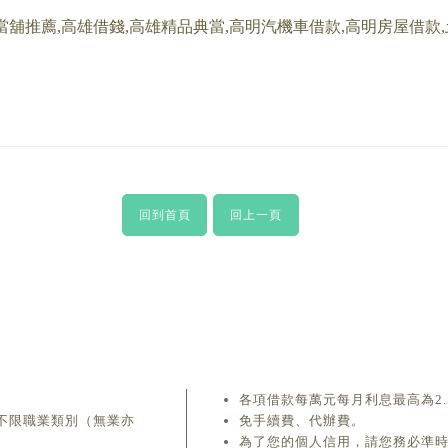
當舖推薦,高雄借錢,高雄精品典當,高明汽機車借款,高明房屋借款
回到首頁
回上一頁
各項借款每萬元每月利息最高為2.
 不限職業類別（無業亦
免手續費、代辦費。
為了您的個人信用，請您務必準