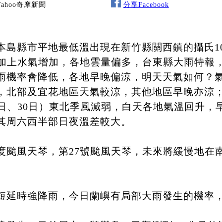
Yahoo奇摩新聞
分享Facebook
本島縣市平地最低溫出現在新竹縣關西鎮的攝氏10
響加上水氣增加，各地雲量偏多，台東縣大雨特報
雨機率會降低，各地早晚偏涼，明天天氣如何？氣
，北部及宜花地區天氣較涼，其他地區早晚亦涼
9日、30日）東北季風減弱，白天各地氣溫回升，
其周六西半部日夜溫差較大。
度颱風天琴，第27號颱風天琴，未來將緩慢地在
短延時強降雨，今日蘭嶼有局部大雨發生的機率